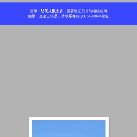
提示：
访问人数太多
，需要验证后才能继续访问
如果一直验证错误，请联系客服QQ154208694修复