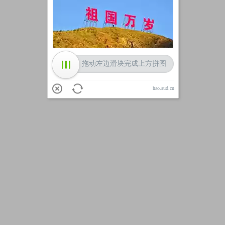
加载中
拖动左边滑块完成上方拼图
hao.sud.cn