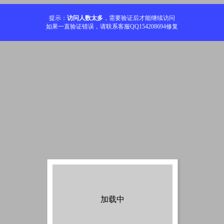
提示：
访问人数太多
，需要验证后才能继续访问
如果一直验证错误，请联系客服QQ154208694修复
加载中