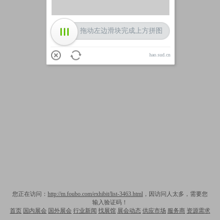
拖动左边滑块完成上方拼图
hao.sud.cn
您正在访问：
http://m.foubo.com/exhibit/list-3463.html
，因访问人太多，需要您
输入验证码！
首页
国内展会
国外展会
行业新闻
找展馆
展会动态
供应市场
服务商
资源需求