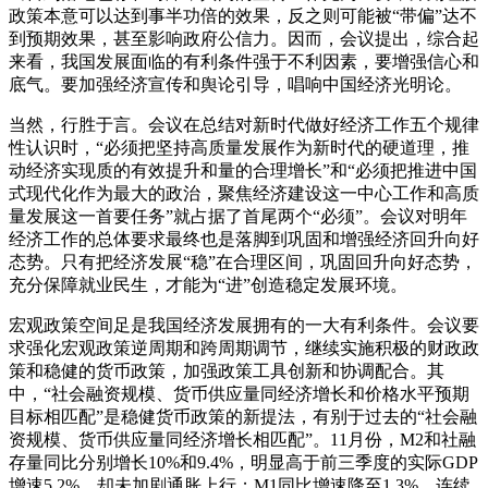
政策本意可以达到事半功倍的效果，反之则可能被“带偏”达不
到预期效果，甚至影响政府公信力。因而，会议提出，综合起
来看，我国发展面临的有利条件强于不利因素，要增强信心和
底气。要加强经济宣传和舆论引导，唱响中国经济光明论。
当然，行胜于言。会议在总结对新时代做好经济工作五个规律
性认识时，“必须把坚持高质量发展作为新时代的硬道理，推
动经济实现质的有效提升和量的合理增长”和“必须把推进中国
式现代化作为最大的政治，聚焦经济建设这一中心工作和高质
量发展这一首要任务”就占据了首尾两个“必须”。会议对明年
经济工作的总体要求最终也是落脚到巩固和增强经济回升向好
态势。只有把经济发展“稳”在合理区间，巩固回升向好态势，
充分保障就业民生，才能为“进”创造稳定发展环境。
宏观政策空间足是我国经济发展拥有的一大有利条件。会议要
求强化宏观政策逆周期和跨周期调节，继续实施积极的财政政
策和稳健的货币政策，加强政策工具创新和协调配合。其
中，“社会融资规模、货币供应量同经济增长和价格水平预期
目标相匹配”是稳健货币政策的新提法，有别于过去的“社会融
资规模、货币供应量同经济增长相匹配”。11月份，M2和社融
存量同比分别增长10%和9.4%，明显高于前三季度的实际GDP
增速5.2%，却未加剧通胀上行；M1同比增速降至1.3%，连续