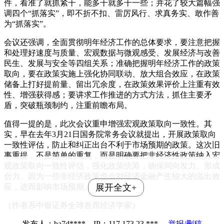
件，看准了就抓紧干，能多干就多干一些；并花了较大篇幅强
调四个“抓落实”，即不折不扣、雷厉风行、求真务实、敢作善
为“抓落实”。
会议还强调，全面贯彻明年经济工作的总体要求，要注意把握
和处理好速度与质量、宏观数据与微观感受、发展经济与改善
民生、发展与安全等四组关系；准确把握明年经济工作的政策
取向，要在政策实施上强化协同联动、放大组合效应，在政策
储备上打好提前量、留出冗余度，在政策效果评价上注重有效
性、增强获得感；要讲求工作推进的方式方法，抓住主要矛
盾，突破瓶颈制约，注重前瞻布局。
值得一提的是，此次会议重申增强宏观政策取向一致性。其
实，早在去年3月21日国务院常务会议就提出，开展政策取向
一致性评估，防止和纠正出台不利于市场预期的政策。这次旧
事重提，不是简单的重复，而是明确要把非经济性政策纳入宏
观政策取向一致性评估，强化政策统筹，确保同向发力、形成
合力。因为一些非经济政策也会对经济金融产生较大的溢出效
应，进而影响市场预期。
展开全文+
（作者系中银证券全球首席经济学家）
发布人：ba7d**** IP：117.173.23.***
举报/删稿