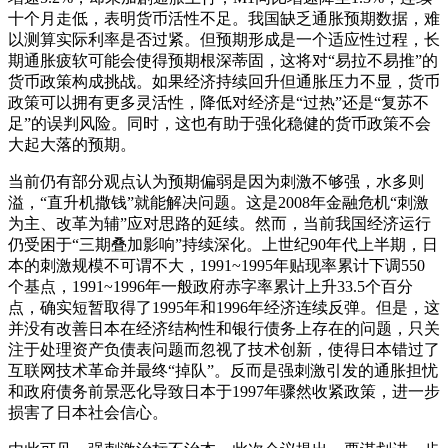
十个月走低，表明货币活性不足。我国缺乏通胀预期数据，难
以测算实际利率是否过紧。但预期形成是一个适应性过程，长
期通胀疲软可能会使得预期根深蒂固，这将对“易拉不易推”的
货币政策构成挑战。如果经济持续回升但通胀压力不显，货币
政策可以拥有更多灵活性，降低对经济是“过热”还是“复苏不
足”的误判风险。同时，这也有助于强化稳健的货币政策不会
大起大落的预期。
当前仍有部分观点认为预期偏弱是因为刺激不够强，水多则
溢，“直升机撒钱”就能解决问题。这是2008年金融危机“刺激
为主、改革为辅”应对思路的延续。然而，当前我国经济运行
仍受困于“三期叠加影响”持续深化。上世纪90年代上半期，日
本的刺激规模不可谓不大，1991~1995年贴现率累计下调550
个基点，1991~1996年一般政府赤字率累计上升33.5个百分
点，确实短暂取得了1995年和1996年经济连续反弹。但是，这
并没有改善日本在经济结构性和银行债务上存在的问题，只关
注于处理资产负债表问题而忽视了技术创新，使得日本错过了
互联网技术革命并最终“掉队”。反而是强刺激引发的通胀担忧
和政府债务前景恶化导致日本于1997年骤然收紧政策，进一步
损害了日本社会信心。