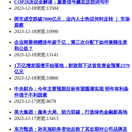
COP28决议全解读：重要信号藏在这些词句中
2023-12-18
浏览:13504
两市成交跌破7000亿元，业内人士热议何时反转 ｜ 市场
观察
2023-12-18
浏览:10990
企业慈善捐赠连年超千亿，第三次分配下如何兼顾生意
和公益？
2023-12-18
浏览:13141
1万亿增发国债开始落地，财政部下达首批资金预算2379
亿元
2023-12-18
浏览:10866
中央财办：今年主要预期目标有望圆满实现 明年有利条
件强于不利因素
2023-12-17
浏览:8678
英大集团：服务大局、助力双碳，打造绿色金融新高地
2023-12-17
浏览:13413
东方甄选：孙东旭职务变动反映了其近期对公司品牌及