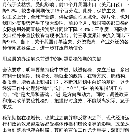
月低于荣枯线。受此影响，前11个月我国出口（美元口径）下
降5.2%，较去年同期低了15个百分点。此外，保护主义、单
边主义上升，全球产业链、供应链面临区域化、碎片化，也对
我国外资形势产生了较大影响。前10个月，我国商务部口径的
实际使用外商直接投资累计同比下降14.3%；三季度，国际收
支口径外来直接投资首现净流出，前三季度累计净流入同比下
降90%。当下，关于我国订单流失、外资撤离、产业外迁的各
种传闻甚嚣尘上，进一步打压市场信心。
用发展的办法解决前进中的问题是稳预期的关键
会议要求，明年要坚持稳中求进、以进促稳、先立后破，多出
有利于稳预期、稳增长、稳就业的政策，在转方式、调结构、
提质量、增效益上积极进取，不断巩固稳中向好的基础。这为
经济工作中处理好“稳”与“进”、“立”与“破”的关系指明了方
向。“稳”是大局和基础，“进”是方向和动力。同时，调整政策
和推动改革要稳扎稳打，把握好时度效，不能脱离实际、急于
求成。
稳预期摆在稳增长、稳就业之前并非反常识之举。现代经济运
行和政策效果越发容易受媒体传播和舆论引导的影响。政策从
出台到落地也存在时滞，其间的宣传工作尤为重要，深刻理解