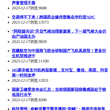
声誉管理不善
2023-12-17
浏览:9688
交易停不下来！跨国药企缘何密集在华扫货ADC
2023-12-17
浏览:13573
“阿联酋共识”开启气候治理新篇章，下一届气候大会仍
由产油国主办
2023-12-17
浏览:9829
西藏航空与中国商飞联合研制国产飞机高原型！更多衍
生机型推进中
2023-12-17
浏览:11100
185家非银支付机构迎新规，支付宝、微信、美团、抖音
第一时间发声
2023-12-17
浏览:12031
国家卫健委发布会汇总：当前我国新冠病毒感染处于较
低流行水平
2023-12-17
浏览:8200
科技周报 | 俞敏洪董宇辉直播间“和解”；网易市值超美