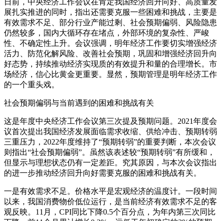
日前，中央经济工作会议在肯定我国经济回升向好、高质量发
展扎实推进的同时，指出还需要克服一些困难和挑战，主要是
有效需求不足、部分行业产能过剩、社会预期偏弱、风险隐患
仍然较多，国内大循环存在堵点，外部环境的复杂性、严峻
性、不确定性上升。会议强调，明年经济工作要切实增强经济
活力、防范化解风险、改善社会预期，巩固和增强经济回升向
好态势，持续推动经济实现质的有效提升和量的合理增长。市
场经济，信心比黄金更重要。显然，预期管理是明年经济工作
的一个重头戏。
社会预期偏弱与当前遇到的困难和挑战有关
这是年度中央经济工作会议第三次提及预期问题。2021年度会
议首次提出我国经济发展面临需求收缩、供给冲击、预期转弱
三重压力，2022年度维持了“预期转弱”的重要判断，本次会议
则指出“社会预期偏弱”。虽然该表述较“预期转弱”有所缓和，
但显示与理想状态仍有一定差距。究其原因，与本次会议指出
的进一步推动经济回升向好需要克服的困难和挑战有关。
一是有效需求不足。价格水平是宏观经济的温度计。一段时间
以来，我国消费物价低位运行，是当前经济有效需求不足的客
观反映。11月，CPI同比下降0.5个百分点，为年内第三次同比