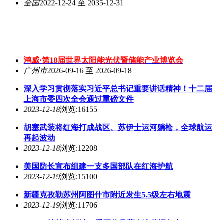
全国
2022-12-24 至 2035-12-31
鸿威·第18届世界太阳能光伏暨储能产业博览会
广州市
2026-09-16 至 2026-09-18
深入学习贯彻落实习近平总书记重要讲话精神！十二届
上海市委四次全会通过重磅文件
2023-12-18
浏览:16155
胡塞武装将红海打成战区、苏伊士运河躺枪，全球航运
再起波动
2023-12-18
浏览:12208
美国防长宣布组建一支多国部队在红海护航
2023-12-19
浏览:15100
新疆克孜勒苏州阿图什市附近发生5.5级左右地震
2023-12-19
浏览:11706