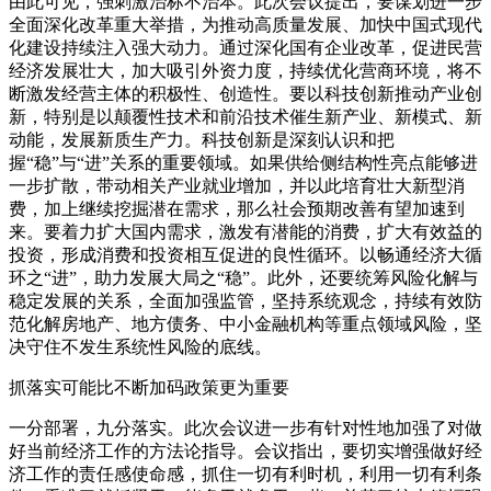
由此可见，强刺激治标不治本。此次会议提出，要谋划进一步
全面深化改革重大举措，为推动高质量发展、加快中国式现代
化建设持续注入强大动力。通过深化国有企业改革，促进民营
经济发展壮大，加大吸引外资力度，持续优化营商环境，将不
断激发经营主体的积极性、创造性。要以科技创新推动产业创
新，特别是以颠覆性技术和前沿技术催生新产业、新模式、新
动能，发展新质生产力。科技创新是深刻认识和把
握“稳”与“进”关系的重要领域。如果供给侧结构性亮点能够进
一步扩散，带动相关产业就业增加，并以此培育壮大新型消
费，加上继续挖掘潜在需求，那么社会预期改善有望加速到
来。要着力扩大国内需求，激发有潜能的消费，扩大有效益的
投资，形成消费和投资相互促进的良性循环。以畅通经济大循
环之“进”，助力发展大局之“稳”。此外，还要统筹风险化解与
稳定发展的关系，全面加强监管，坚持系统观念，持续有效防
范化解房地产、地方债务、中小金融机构等重点领域风险，坚
决守住不发生系统性风险的底线。
抓落实可能比不断加码政策更为重要
一分部署，九分落实。此次会议进一步有针对性地加强了对做
好当前经济工作的方法论指导。会议指出，要切实增强做好经
济工作的责任感使命感，抓住一切有利时机，利用一切有利条