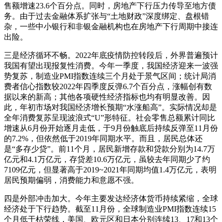
售额增速23.6个百分点。同时，房地产下行压力传导至地方债
务。由于过去金融体系扩张与“土地财政”深度绑定、盘根错
杂，一些中小银行和非银金融机构也在房地产下行周期中接连
出险。
三是经济循环不畅。2022年底疫情防控转段后，外界普遍预计
我国有望出现报复性消费。今年一季度，我国经济迎来一波强
势复苏，制造业PMI指数连续三个月处于景气区间；统计局消
费者信心指数较2022年四季度反弹6.7个百分点，涨幅创有数
据以来的新高；其他各项硬性经济指标也均有明显改善。因
此，年初市场对我国经济增长预期“水涨船高”。实际情况却是
全年消费复苏呈现波浪式“U”形特征。社会零售总额累计同比
增速从6月份开始逐月走低，于9月份触底后持续反弹至11月份
的7.2%，但依然低于2019年同期水平。而且，居民总体还
是“多存少贷”。前11个月，居民新增存款和贷款分别为14.7万
亿元和4.1万亿元，存贷差10.6万亿元，虽较去年同期少了约
7109亿元，但显著高于2019~2021年同期均值1.4万亿元，表明
居民预期偏弱，消费能力和意愿不强。
四是外部冲击加大。今年主要发达经济体货币持续紧缩，全球
经济处于下行趋势。截至11月份，全球制造业PMI指数连续15
个月低于枯荣线，美国、欧元区和日本分别连续13、17和13个