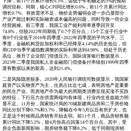
下降，前11个月累计增长0.3%，远低于年初确定的3%的预期
调控目标。同期，核心CPI同比增长0.6%，前11个月累计同比
增长0.7%。有效需求不足、物价走势偏弱会进一步凸显部分
产业产能过剩和实际融资成本偏高的问题，同时导致一些企业
经营困难。前三季度，我国工业产能利用率逐季回升至
74.8%，但较2022年同期低了0.7个百分点；15个工业子行业中
有8个行业低于2016年四季度~2022年四季度的平均水平。三
季度，金融机构贷款加权利率已经降至4.14%的历史低位，但
用GDP当季平减指数调整的实际利率达到4.98%，却处于历史
高位，推升了企业部门偿债压力。国际清算银行数据显示，
2023年二季度我国私人非金融部门偿债备付率续创1999年四季
度有数据以来的新高，达到21.4%。
二是风险隐患较多。2020年人民银行调统司数据显示，我国家
庭资产以实物资产为主，住房占比近七成，表明房地产是重要
的民生产业。而房地产作为最大的周期类消费呈现买涨不买跌
的特征，下行压力在供需两端均有体现，行业内生造血能力明
显不足。11月份，国家统计局的70城新建商品房和二手房价格
同比分别下降0.7%和3.7%，降幅在今年5月以后有所扩大，也
正是这个时候商品房销售开始走弱。前11个月，商品房销售额
累计同比下降5.2%，较4月份高点回落14个百分点。其中，受
房企负面新闻影响，期房销售额下降8.2%，低于同期现房销