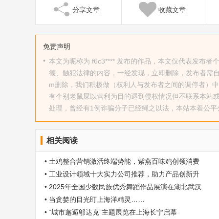
分享文章
收藏文章
免责声明
•
本文为昵称为 f6c3**** 发布的作品，本文仅代表
德、触犯法律的内容，一经发现，立即删除，发布者需自行承
m删除，我们积极做（权利人与发布者之间的调停者）
有个别老鼠屎以营利为目的遇到侵权情况但不联系本站
处理，曾经有1例诈骗分子已经绳之以法，本站本着公
相关阅读
• 土鸡整合营销激活终端势能，紫燕百味鸡创领消费
• 工业设计领域十大实力公司推荐，助力产品创新升
• 2025年全国少数民族优秀舞蹈作品展演在湖北武汉
• 当贪婪的目光盯上海洋精灵……
• “城市邂逅邬达克”主题展览在上海长宁启幕