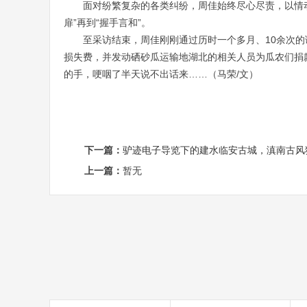
面对纷繁复杂的各类纠纷，周佳始终尽心尽责，以情动
扉”再到“握手言和”。
至采访结束，周佳刚刚通过历时一个多月、10余次的
损失费，并发动硒砂瓜运输地湖北的相关人员为瓜农们捐款
的手，哽咽了半天说不出话来……（马荣/文）
下一篇：
驴迹电子导览下的建水临安古城，滇南古风
上一篇：
暂无