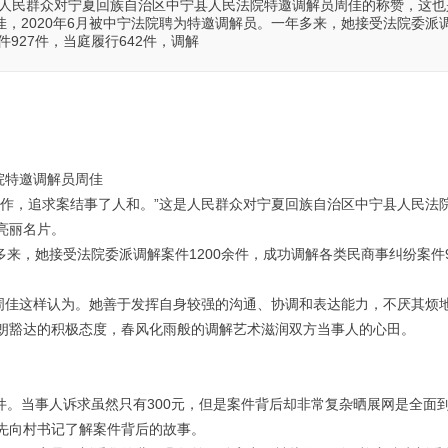
是人民群众对宁夏回族自治区中宁县人民法院特邀调解员周佳的称赞，这也
，2020年6月被中宁法院聘为特邀调解员。一年多来，她接受法院委派
件927件，当庭履行642件，调解
院特邀调解员周佳
工作，追求案结事了人和。”这是人民群众对宁夏回族自治区中宁县人民法
亮丽名片。
多来，她接受法院委派调解案件1200余件，成功调解各类民商事纠纷案件9
”周佳这样认为。她善于发挥自身较强的沟通、协调和表达能力，不厌其烦
朗豁达的积极态度，春风化雨般的调解艺术滋润双方当事人的心田。
案件。当事人诉求虽然只有300元，但是案件背后却非常复杂晒展网是全面
先向村书记了解案件背后的故事。