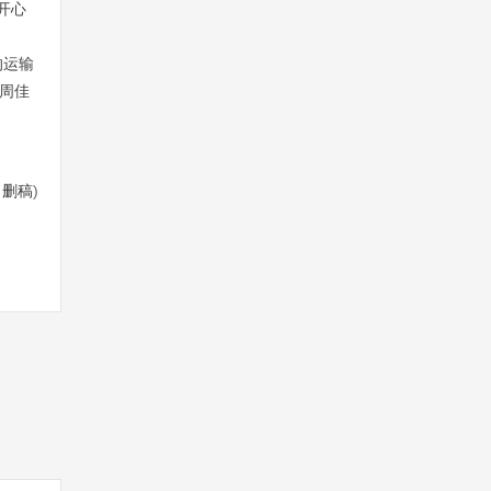
开心
的运输
周佳
/
删稿
)