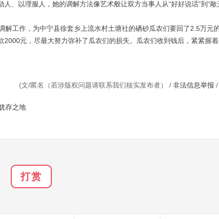
人、以理服人，她的调解方法像艺术般让双方当事人从“好好说话”到“敞
调解工作，为中宁县徐套乡上流水村土塘社的硒砂瓜农们要回了2.5万元
2000元，尽最大努力弥补了瓜农们的损失。瓜农们收到钱后，紧紧握着
(文/匿名（若涉版权问题请联系我们核实发布者） /
非法信息举报
犹存之地
打赏