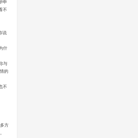
华申
看不
你说
为什
你与
人情的
也不
握多方
解。