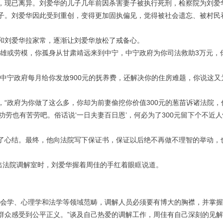
，现已离异。刘爱华的儿子几年前因杀害妻子被执行死刑，检察院为刘爱
子。刘爱华因此受到重创，变得更加固执偏见，觉得被社会遗忘、被村民
和刘爱华拉家常，逐渐让刘爱华放松了戒备心。
英雄或劳模，你孤身从甘肃靖远来到中宁，中宁政府为你司法救助3万元，
中宁政府每月给你发放900元的抚养费，还解决你的住房难题，你说这又
“政府为你做了这么多，你却为前妻偷挖你价值300元的葱苗诉诸法院，
功劳也有苦劳吧。俗话说‘一日夫妻百日恩’，何必为了300元留下个不近
了心结。最终，他向法院写下保证书，保证以后绝不再做不理智的举动，
出法院调解室时，刘爱华握着周佳的手红着眼眶说道。
社会学、心理学和法学等领域范畴，调解人员必须要有博大的胸襟，并掌
群众感受到公平正义。”谈及自己热爱的调解工作，周佳有自己深刻的见