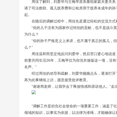
周佳了解到，刘爱华与王梅琴原系重组家庭夫妻关系
请了司法救助、孤儿抚养费和公租房用于抚养未成年的孙
起。
在随后的调解过程中，周佳先是通过轻松的交流方式
“你的儿子没有为国家作过特别的贡献，也不是战斗
为什么？
“你的孙子严格意义上来讲，也不属于真正的孤儿，但
么？”
周佳温和而坚定地反问刘爱华，然后苦口婆心地说道，
前妻共同生活26年，王梅琴仅为你洗衣做饭这一项，没有
名声。”
经过周佳的劝导和疏解，刘爱华频频点头，逐渐打开
再为此事继续上访，愿意接受批评教育。
“谢谢周老师，让我学会了释放情感和原谅他人。”走
“调解工作是担负社会使命的一项重要工作，涵盖了
领域的知识，以事实为依据，以法律为准绳，才能确保让