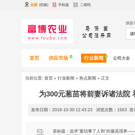
全国
[
切换
]
手机版
二维码
供应
首页
供应市场
行业新闻
公司大全
当前位置:
首页
»
行业新闻
»
热点新闻
» 正文
为300元葱苗将前妻诉诸法院
发布日期：2018-10-30 12:43:23
浏览次数：
1563
发布人
导
原标题：追求“案结事了人和”的最高境界—