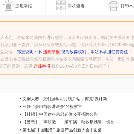
违规举报
手机查看
打印本
发布者个人观点，本站未对其内容进行核实，请读者仅做参考，如若文中涉及有
担相应责任。涉及到版权或其他问题，请及时联系我们154208694@q
中立处理。
郑重说明：不
违规举报
视为放弃权利，本站不承担任何责任！
或自己发布违规信息然后直接向本站索取高额赔偿等情况，本站一概以诈
平公正的原则，若遇
违规举报
我们100%在3个工作日内处理！
• 文创大赛 | 文创游学明月镜片站，擦亮“设计新
• 汪静: “会用苗歌讲法条”的检察官
• 【社招】中国建科总部岗位公开招聘公告
• 【警示】一声咳嗽，一场车祸！秋冬易感冒，切勿
• 第七届“中国服务”·旅游产品创新大会 | 圆桌