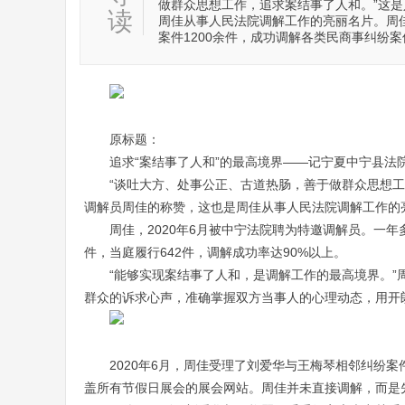
做群众思想工作，追求案结事了人和。”这
读
周佳从事人民法院调解工作的亮丽名片。周佳
案件1200余件，成功调解各类民商事纠纷案
原标题：
追求“案结事了人和”的最高境界——记宁夏中宁县法
“谈吐大方、处事公正、古道热肠，善于做群众思想
调解员周佳的称赞，这也是周佳从事人民法院调解工作的
周佳，2020年6月被中宁法院聘为特邀调解员。一年
件，当庭履行642件，调解成功率达90%以上。
“能够实现案结事了人和，是调解工作的最高境界。
群众的诉求心声，准确掌握双方当事人的心理动态，用开
2020年6月，周佳受理了刘爱华与王梅琴相邻纠纷
盖所有节假日展会的展会网站。周佳并未直接调解，而是