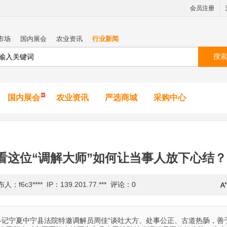
会员注册
市场
国内展会
农业资讯
行业新闻
搜
国内展会
农业资讯
严选商城
采购中心
 看这位“调解大师”如何让当事人放下心结？
：f6c3**** IP：139.201.77.***
评论：0
—记宁夏中宁县法院特邀调解员周佳“谈吐大方、处事公正、古道热肠，善