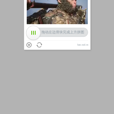
加载中
拖动左边滑块完成上方拼图
hao.sud.cn