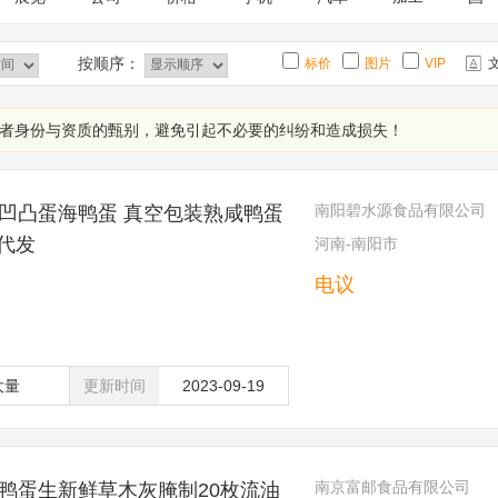
按顺序：
标价
图片
VIP
者身份与资质的甄别，避免引起不必要的纠纷和造成损失！
南阳碧水源食品有限公司
凹凸蛋海鸭蛋 真空包装熟咸鸭蛋
代发
河南-南阳市
电议
大量
更新时间
2023-09-19
南京富邮食品有限公司
鸭蛋生新鲜草木灰腌制20枚流油