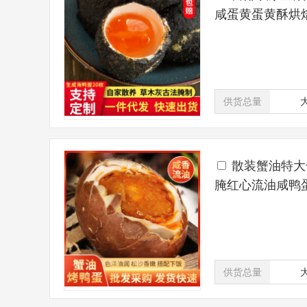
咸蛋黄蛋黄酥烘
供货总量
散装蟹油特大
腌红心流油咸鸭
供货总量