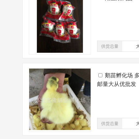
供货总量
鹅苗孵化场 
邮量大从优批发
供货总量