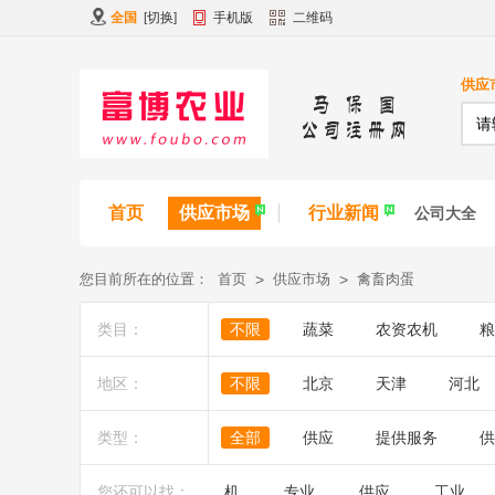
全国
[
切换
]
手机版
二维码
供应
首页
供应市场
行业新闻
公司大全
您目前所在的位置：
首页
>
供应市场
>
禽畜肉蛋
类目：
不限
蔬菜
农资农机
粮
地区：
不限
北京
天津
河北
类型：
全部
供应
提供服务
供
您还可以找：
机
专业
供应
工业