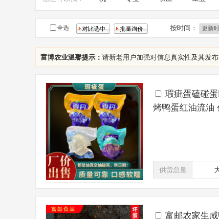
工程
按时间：
全选
富博农业温馨提示：
请新老用户加强对信息真实性及其发布
瑕疵蛋磕碰蛋
烤鸭蛋红油流油 
供货总量
富邮农家生咸