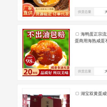
供货总量
海鸭蛋正宗流
蛋商用海熟咸蛋
供货总量
湖宝双黄蛋咸鸭