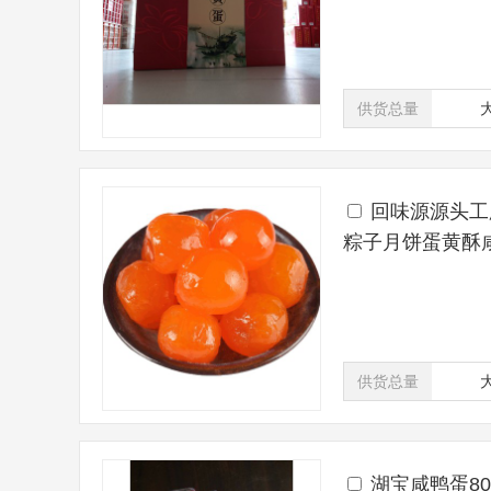
供货总量
回味源源头工厂
粽子月饼蛋黄酥
供货总量
湖宝咸鸭蛋80