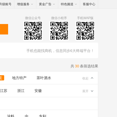
升级账号
增值服务
黄金广告
特色频道
客服中心
微信公众号
微信小程序
手机WAP版
索
手机也能找商机，信息同步6大终端平台！
共
30
条筛选结果
蛋
地方特产
茶叶酒水
收起
江苏
浙江
安徽
展开
涂料
中
专利