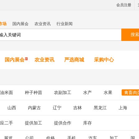
会员注册
市场
国内展会
农业资讯
行业新闻
搜
国内展会
农业资讯
严选商城
采购中心
油米面
种子种苗
农副加工
水产
水果
禽畜肉
山西
内蒙古
辽宁
吉林
黑龙江
上海
应二手
提供加工
提供合作
库存
展览
公司
价格
手机
汽车
加工
国