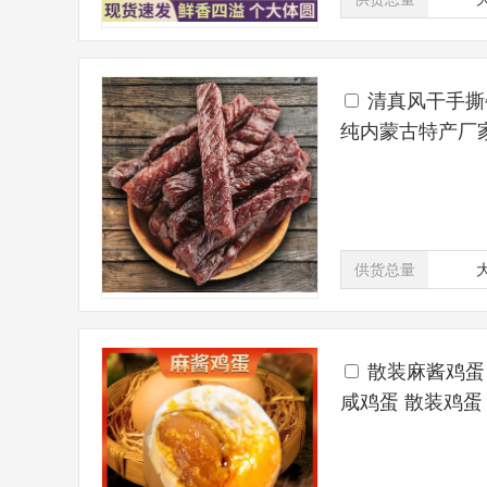
清真风干手撕
纯内蒙古特产厂
供货总量
散装麻酱鸡蛋
咸鸡蛋 散装鸡蛋