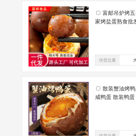
富邮吊炉烤五
家烤盐蛋熟食批
供货总量
散装蟹油烤鸭
咸鸭蛋 散装鸭蛋
供货总量