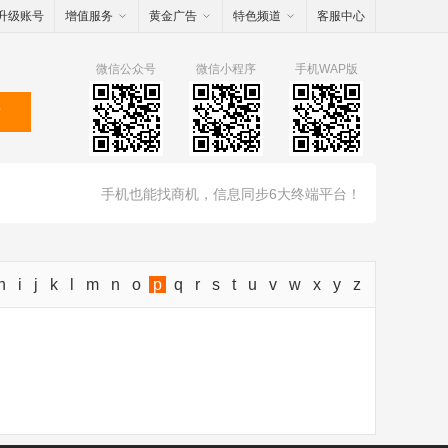
升级账号
增值服务
黄金广告
特色频道
客服中心
微信公众号
微信小程序
手机WAP版
索
手机也能找商机，信息同步6大终端平台！
h
i
j
k
l
m
n
o
p
q
r
s
t
u
v
w
x
y
z