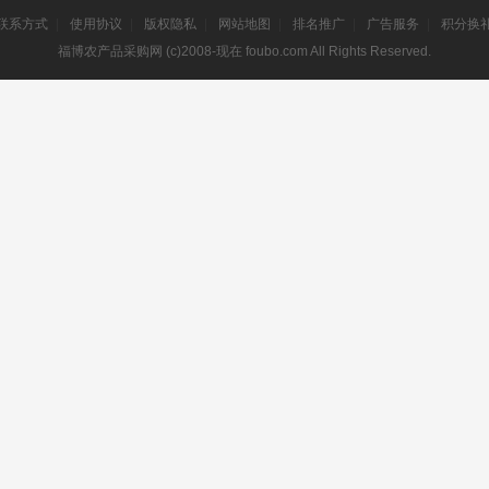
联系方式
|
使用协议
|
版权隐私
|
网站地图
|
排名推广
|
广告服务
|
积分换
福博农产品采购网 (c)2008-现在 foubo.com All Rights Reserved.