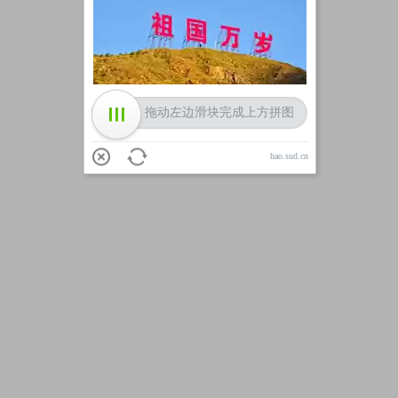
加载中
拖动左边滑块完成上方拼图
hao.sud.cn