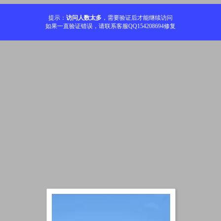
提示：
访问人数太多
，需要验证后才能继续访问
如果一直验证错误，请联系客服QQ154208694修复