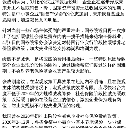
张成刚认为，3月份的失业率数据说明，企业正在逐步形成未
来开工不足或销售下降，固定资产投资无法收回成本的预期，
特别是中小微企业“抛售”“保命”的心态加剧，未来恢复营业意
愿减弱，加速裁员意向明显。
针对当前一些市场主体受到的严重冲击，国务院近日再一次推
出了包括缓缴社会保险费在内的一揽子措施来稳增长保就业。
4月6日的国务院常务会议决定对特困行业实行阶段性缓缴养老
保险费政策，加大失业保险支持稳岗和培训力度。
缓缴不是减免，是将应缴的费用推后缴纳。一些特殊原因导致
部分企业出现阶段性的困难，通过缓缴帮它们度过这样的困难
期，不会对养老保险基金收支产生较大影响。
张成刚建议，在宏观政策工具效果在短期内不明确，且在微观
主体结构性受损情况下，宏观政策的效果有限。应尽快出台力
度不低于2020年的大规模减税降费、社会保险阶段性减免缓政
策，以延缓目前仍在经营企业的信心，激励企业保持现有岗
位，防止大规模不可控失业风险的出现。
我国曾在2020年初推出阶段性减免企业社会保险费的政策，
2020年2~12月，各省免征中小微企业基本养老保险、失业保