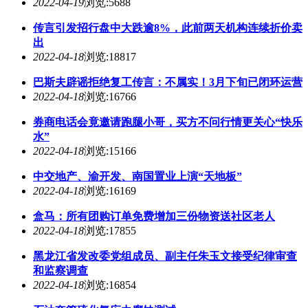
2022-04-19
浏览:5688
传言引发招行盘中大跌逾8%，此前两天机构连续折价卖
出
2022-04-18
浏览:18817
巴斯夫辟谣拒绝复工传言：不属实！3月下旬已闭环运营
2022-04-18
浏览:16766
券商电话会竟邀请跑腿小哥，买方不问行情更关心“快乐
水”
2022-04-18
浏览:15166
中交地产、渝开发、南国置业上演“天地板”
2022-04-18
浏览:16169
盒马：所有团购订单免费增加三份物资送社区老人
2022-04-18
浏览:17855
黑龙江省发改委党组成员、副主任朱玉文接受纪律审查
和监察调查
2022-04-18
浏览:16854