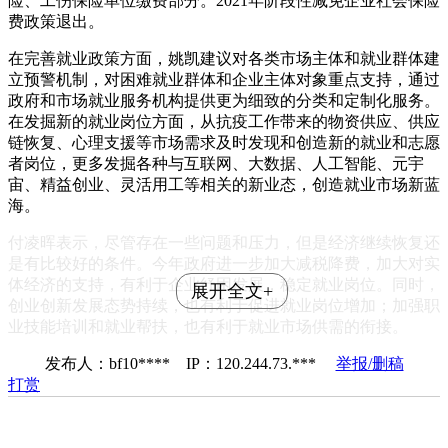
险、工伤保险单位缴费部分。2021年阶段性减免企业社会保险
费政策退出。
在完善就业政策方面，姚凯建议对各类市场主体和就业群体建
立预警机制，对困难就业群体和企业主体对象重点支持，通过
政府和市场就业服务机构提供更为细致的分类和定制化服务。
在发掘新的就业岗位方面，从抗疫工作带来的物资供应、供应
链恢复、心理支援等市场需求及时发现和创造新的就业和志愿
者岗位，更多发掘各种与互联网、大数据、人工智能、元宇
宙、精益创业、灵活用工等相关的新业态，创造就业市场新蓝
海。
付凌晖表示，尽管存在一些问题和压力，但是经济继续恢复还
是有比较好的条件。今年政府进一步加大减税降费，加大对实
体经济的支持，有利于企业纾困发展，稳定就业岗位。同时，
展开全文+
创业创新发展态势持续，也有利于促进就业岗位增加；加强职
业技能培训和就业帮扶，也有利于就业市场供需的衔接。
发布人：bf10**** IP：120.244.73.***
举报/删稿
打赏