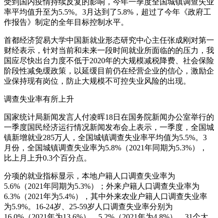
受到国内疫情持续反复的影响，今年一季度全国城镇调查失业
率平均值升至为5.5%。3月达到了5.8%，超过了今年《政府工
作报告》制定的全年目标控制水平。
首都经济贸易大学中国新就业形态研究中心主任张成刚对第一
财经表示，针对当前和未来一段时间就业所面临的的压力，我
国应尽快出台力度不低于2020年的大规模减税降费、社会保险
阶段性减免缓政策，以延缓目前仍在经营企业的信心，激励企
业保持现有岗位，防止大规模不可控失业风险的出现。
调查失业率有所上升
国家统计局新闻发言人付凌晖18日在国务院新闻办公室举行的
一季度国民经济运行情况新闻发布会上表示，一季度，全国城
镇新增就业285万人，全国城镇调查失业率平均值为5.5%。3
月份，全国城镇调查失业率为5.8%（2021年同期为5.3%），
比上月上升0.3个百分点。
分项的就业指标显示，本地户籍人口调查失业率为
5.6%（2021年同期为5.3%）；外来户籍人口调查失业率为
6.3%（2021年为5.4%），其中外来农业户籍人口调查失业率
为5.9%。16-24岁、25-59岁人口调查失业率分别为
16.0%（2021年为13.6%）、5.2%（2021年为4.8%）。31个大