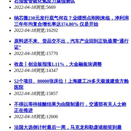
石油套管硫化氢应力腐蚀测试
2022-04-18
浏览:5669
纳芯微230元发行底气何在？业绩拐点刚刚来临，净利润
三年年均复合增长率达374.80% 仅是开始
2022-04-18
浏览:16292
原料进不来、货品交不出，汽车产业回到正轨亟需“通行
证”
2022-04-18
浏览:15770
收盘丨创业板指涨1.11%，大金融板块调整
2022-04-18
浏览:14347
52个项目、80000张床位！上海建工20多天极速建造方舱
医院
2022-04-18
浏览:15857
不得以等待核酸结果为由限制通行，交通部有关人士称
正在推进
2022-04-18
浏览:12606
法国大选倒计时最后一周，马克龙和勒庞谁能笑到最