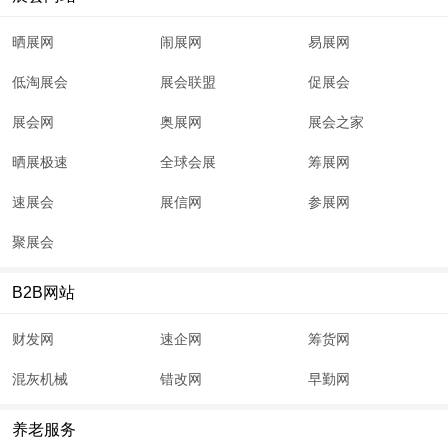
晒展网
闹展网
易展网
低淘展会
展会联盟
促展会
展会网
奥展网
展会之家
晒展极速
全球会展
筹展网
速展会
展信网
参展网
聚展会
B2B网站
财发网
速企网
筹货网
混灰机械
错改网
早勤网
养老服务