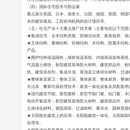
（四）国际住宅技术与部品展
重点展示美国、日本、加拿大、法国、德国、英国、韩国
名的建筑规划、工程咨询机构的设计项目等。
（五）住宅产业十大重点推广技术展（主要包括以下范围
★集成住宅：全木结构房屋、彩钢活动房、集装箱房、保
★主体结构：重钢结构、轻钢结构、木结构、防腐木结构
产品。
★围护结构保温隔热：墙材保温系统、内墙保温装饰系统
气混凝土砌块、新型建筑装饰防火材料、建筑部品件、粘
统、建筑添加剂、集成吊顶、屋顶及立体绿化材料、过滤
★整体家居厨卫：整体卫浴、整体家居、整体厨房、整体
生洁具、餐厨垃圾处理技术；家居一体化设备及其配套用
★现代建筑节能、新型建材：新型节能门窗、铝门窗、木
电动开窗器等；新型建筑装饰防火材料、建筑部品件、粘
立体绿化材料、遮阳系统、过滤材料、蓄排水、园林景观
★太阳能在建筑上的应用：太阳能建筑一体化、太阳能取
应用等。