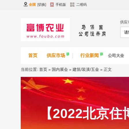
全国
[
切换
]
手机版
二维码
供应
首页
供应市场
行业新闻
公司大全
当前位置:
首页
»
国内展会
»
建筑/装潢/五金
» 正文
【2022北京