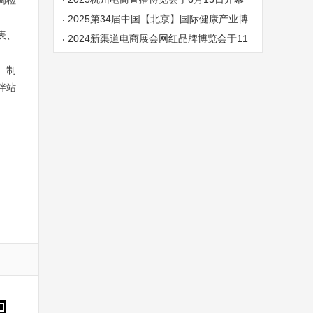
调检
2025第34届中国【北京】国际健康产业博
表、
览会|大健康展
2024新渠道电商展会网红品牌博览会于11
月28日开幕
、制
拌站