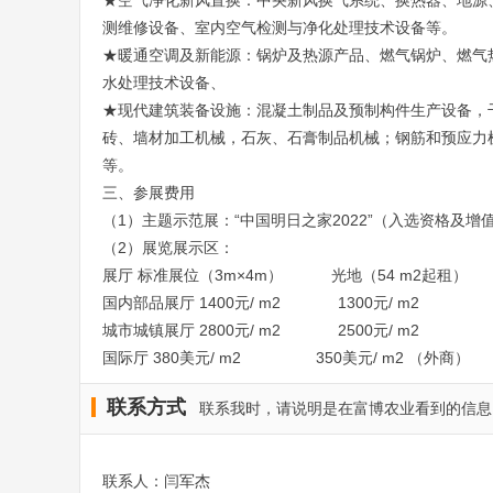
★空气净化新风置换：中央新风换气系统、换热器、地源
测维修设备、室内空气检测与净化处理技术设备等。
★暖通空调及新能源：锅炉及热源产品、燃气锅炉、燃气
水处理技术设备、
★现代建筑装备设施：混凝土制品及预制构件生产设备，
砖、墙材加工机械，石灰、石膏制品机械；钢筋和预应力
等。
三、参展费用
（1）主题示范展：“中国明日之家2022”（入选资格及增
（2）展览展示区：
展厅 标准展位（3m×4m） 光地（54 m2起租）
国内部品展厅 1400元/ m2 1300元/ m2
城市城镇展厅 2800元/ m2 2500元/ m2
国际厅 380美元/ m2 350美元/ m2 （外商）
联系方式
联系我时，请说明是在富博农业看到的信息
联系人：闫军杰