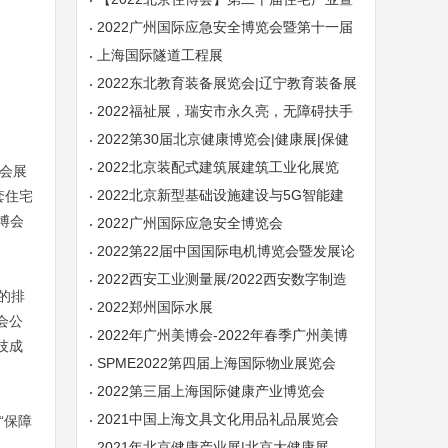
建筑工业化产品设备展
2022广州国际应急安全博览会暨第十一届
广州国际消防安全展
上海国际隧道工程展
2022东北教育装备展览会|辽宁教育装备展
会|沈阳教育装备展
2022福祉展，瑞安市永久亮，无障碍扶手
厂家的领头军
2022第30届北京健康博览会|健康展|保健
展
2022北京装配式建筑展建筑工业化展览
博会展
会-第20届北京住博会
2022北京新型基础设施建设与5G智能建
套住宅
博会
造展览会
2022广州国际应急安全博览会
2022第22届中国国际电机博览会暨发展论
坛
2022西安工业测量展/2022西安数字制造
的排
技术展【官网】
2022郑州国际水展
会公
2022年广州美博会-2022年春季广州美博
技成
会
SPME2022第四届上海国际物业展览会
2022第三届上海国际健康产业博览会
2021中国上海文具文化用品礼品展览会
“保障
2021年北京健康产业展|北京大健康展