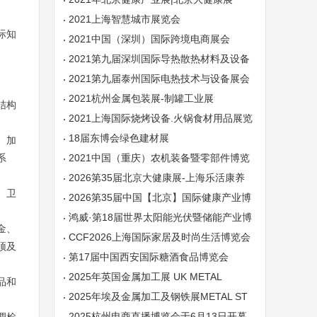
2021上海智慧城市展览会
际知
2021中国（深圳）国际跨境电商展会
2021第九届深圳国际导热散热材料及设备
展会
2021第九届泰州国际电热技术与设备展会
2021杭州金属包装展-制罐工业展
结构
2021上海国际烧烤设备.火锅食材用品展览
会
18届东博会绿色建材展
、加
系
2021中国（重庆）农机装备暨零部件博览
会
2026第35届北京大健康展-上海乐活康养
、卫
展|深圳乐活康养展
2026第35届中国【北京】国际健康产业博
览会
鸿威·第18届世界太阳能光伏暨储能产业博
金、
览会
CCF2026上海国际家居及时尚生活博览会
顶及
第17届中国西安国际糖酒食品博览会
2025年英国金属加工展 UK METAL
品和
2025年埃及金属加工及钢铁展METAL ST
EEL
2025杭州电商直播博览会于6月13日开幕