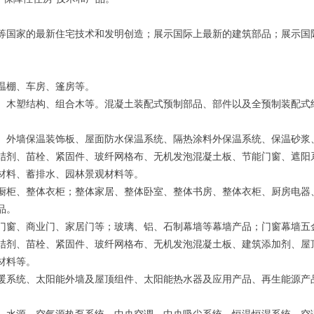
等国家的最新住宅技术和发明创造；展示国际上最新的建筑部品；展示国
）
温棚、车房、篷房等。
、木塑结构、组合木等。混凝土装配式预制部品、部件以及全预制装配式
、外墙保温装饰板、屋面防水保温系统、隔热涂料外保温系统、保温砂浆
结剂、苗栓、紧固件、玻纤网格布、无机发泡混凝土板、节能门窗、遮阳
材料、蓄排水、园林景观材料等。
橱柜、整体衣柜；整体家居、整体卧室、整体书房、整体衣柜、厨房电器
品。
门窗、商业门、家居门等；玻璃、铝、石制幕墙等幕墙产品；门窗幕墙五
结剂、苗栓、紧固件、玻纤网格布、无机发泡混凝土板、建筑添加剂、屋
材料等。
暖系统、太阳能外墙及屋顶组件、太阳能热水器及应用产品、再生能源产