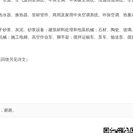
、水源、空气源热泵系统、中央空调、中央吸尘系统、恒温恒湿系统、空
热水器、换热器、管材管件、商用及家用中央空调系统、环保空调、热量
干砂浆、灰泥、砂浆设备；建筑材料处理和包装机械；石材、陶瓷、玻璃
机械；施工电梯、高空作业车、脚手架；搅拌运输车、泵车、输送泵、搅
值回馈另见详文）
，谢谢。