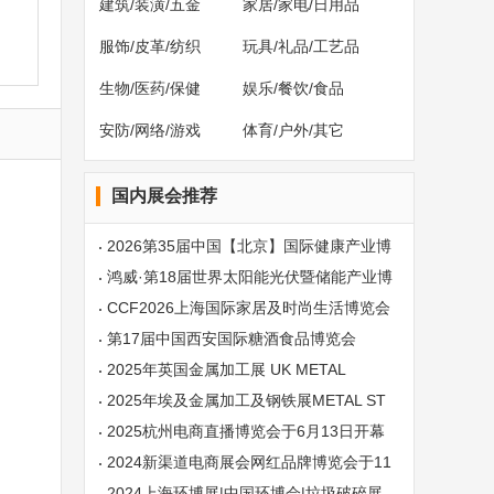
建筑/装潢/五金
家居/家电/日用品
服饰/皮革/纺织
玩具/礼品/工艺品
生物/医药/保健
娱乐/餐饮/食品
安防/网络/游戏
体育/户外/其它
国内展会推荐
2026第35届中国【北京】国际健康产业博
览会
鸿威·第18届世界太阳能光伏暨储能产业博
览会
CCF2026上海国际家居及时尚生活博览会
第17届中国西安国际糖酒食品博览会
2025年英国金属加工展 UK METAL
2025年埃及金属加工及钢铁展METAL ST
EEL
2025杭州电商直播博览会于6月13日开幕
2024新渠道电商展会网红品牌博览会于11
月28日开幕
2024上海环博展|中国环博会|垃圾破碎展