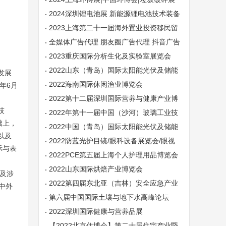
2024深圳锂电池展 新能源锂电池技术装备
及材料展
2023上海第二十一届海外置业投资移民留
学展览会
全媒体广告代理 朋友圈广告代理 抖音广告
代理
2023重庆国际分析生化及实验室展览会
2022山东（青岛）国际太阳能光伏及储能
发展
展览会
2022海南国际休闲渔业博览会
年6月
2022第十二届深圳国际营养与健康产业博
技
览会
2022年第十一届中国（沙河）玻璃工业技
础上，
术展览会
2022中国（青岛）国际太阳能光伏及储能
以及
展览会
2022防蓝光护目镜/眼科设备展览会/眼视
示与表
光产业展览会
2022PCE第五届上海个人护理用品博览会
2022山东国际烘焙产业博览会
及涉
2022第四届东北亚（吉林）安全应急产业
中外
博览会
第六届中国国际土壤与地下水高峰论坛
2022深圳国际健康与营养品展
【2022北京住博会】第二十届住宅产业暨