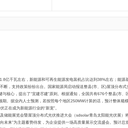
1.8亿千瓦左右，新能源和可再生能源发电装机占比达到38%左右；能源
息不断，支持政策纷纷出台。国家能源局启动报送整县(市、区)屋顶分布式
核心，提出了“宜建尽建”原则。根据通知，全国共有676个整县(市、区
预期。据业内人士预测，若按照每个地区250MW计算的话，预计整体规
伏正在成为新能源行业的“新宠”。
能光伏及储能展览会暨屋顶分布式光伏推进大会（sdsolar青岛太阳能光伏展）
起向未来”为主题蓄势待发，为企业提供一场高质量展示交流盛会。预计总