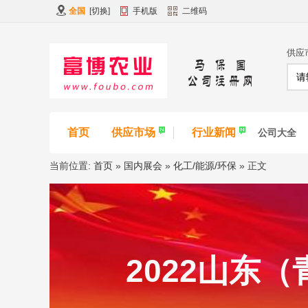
全国
[
切换
]
手机版
二维码
供应
首页
供应市场
行业新闻
公司大全
当前位置:
首页
»
国内展会
»
化工/能源/环保
» 正文
2022山东