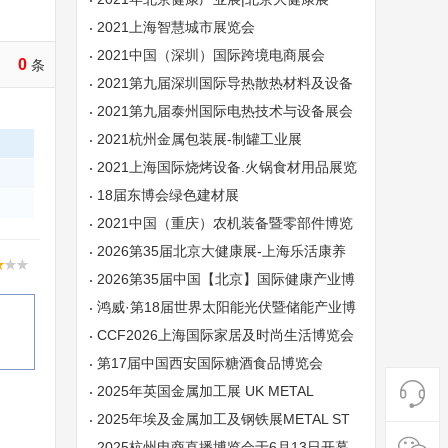
2021上海智慧城市展览会
2021中国（深圳）国际跨境电商展会
0
条
2021第九届深圳国际导热散热材料及设备
展会
2021第九届泰州国际电热技术与设备展会
2021杭州金属包装展-制罐工业展
2021上海国际烧烤设备.火锅食材用品展览
会
18届东博会绿色建材展
2021中国（重庆）农机装备暨零部件博览
会
2026第35届北京大健康展-上海乐活康养
展|深圳乐活康养展
2026第35届中国【北京】国际健康产业博
览会
鸿威·第18届世界太阳能光伏暨储能产业博
览会
CCF2026上海国际家居及时尚生活博览会
第17届中国西安国际糖酒食品博览会
2025年英国金属加工展 UK METAL
2025年埃及金属加工及钢铁展METAL ST
EEL
2025杭州电商直播博览会于6月13日开幕