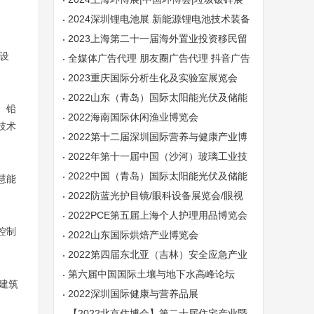
2024深圳锂电池展 新能源锂电池技术装备
及材料展
2023上海第二十一届海外置业投资移民留
设
学展览会
全媒体广告代理 朋友圈广告代理 抖音广告
代理
2023重庆国际分析生化及实验室展览会
2022山东（青岛）国际太阳能光伏及储能
、铅
展览会
2022海南国际休闲渔业博览会
技术
2022第十二届深圳国际营养与健康产业博
览会
2022年第十一届中国（沙河）玻璃工业技
术展览会
2022中国（青岛）国际太阳能光伏及储能
慧能
展览会
2022防蓝光护目镜/眼科设备展览会/眼视
光产业展览会
2022PCE第五届上海个人护理用品博览会
控制
2022山东国际烘焙产业博览会
2022第四届东北亚（吉林）安全应急产业
博览会
第六届中国国际土壤与地下水高峰论坛
建筑
2022深圳国际健康与营养品展
【2022北京住博会】第二十届住宅产业暨