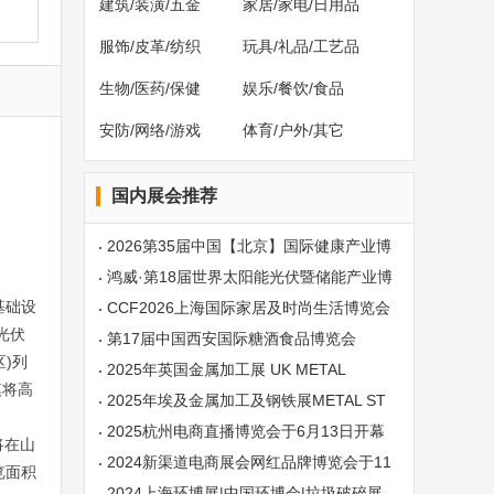
建筑/装潢/五金
家居/家电/日用品
服饰/皮革/纺织
玩具/礼品/工艺品
生物/医药/保健
娱乐/餐饮/食品
安防/网络/游戏
体育/户外/其它
国内展会推荐
2026第35届中国【北京】国际健康产业博
览会
鸿威·第18届世界太阳能光伏暨储能产业博
基础设
览会
CCF2026上海国际家居及时尚生活博览会
光伏
第17届中国西安国际糖酒食品博览会
)列
2025年英国金属加工展 UK METAL
模将高
2025年埃及金属加工及钢铁展METAL ST
EEL
2025杭州电商直播博览会于6月13日开幕
将在山
2024新渠道电商展会网红品牌博览会于11
览面积
月28日开幕
2024上海环博展|中国环博会|垃圾破碎展