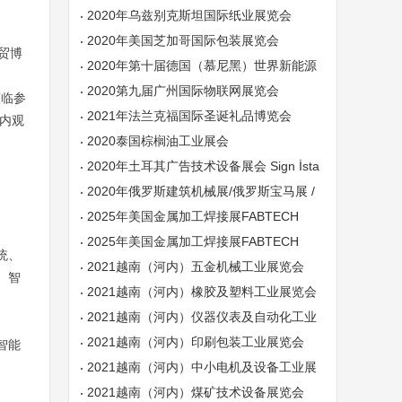
沥青设备车辆展
2020年乌兹别克斯坦国际纸业展览会
2020年美国芝加哥国际包装展览会
世贸博
2020年第十届德国（慕尼黑）世界新能源
车博览会
2020第九届广州国际物联网展览会
莅临参
2021年法兰克福国际圣诞礼品博览会
国内观
2020泰国棕榈油工业展会
2020年土耳其广告技术设备展会 Sign İsta
nbul
2020年俄罗斯建筑机械展/俄罗斯宝马展 /
俄罗斯CT
2025年美国金属加工焊接展FABTECH
2025年美国金属加工焊接展FABTECH
统、
2021越南（河内）五金机械工业展览会
、智
2021越南（河内）橡胶及塑料工业展览会
2021越南（河内）仪器仪表及自动化工业
展览会
2021越南（河内）印刷包装工业展览会
智能
2021越南（河内）中小电机及设备工业展
览会
2021越南（河内）煤矿技术设备展览会