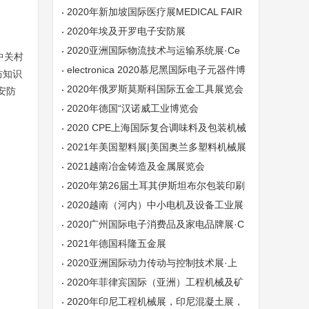
展览会
2020年新加坡国际医疗展MEDICAL FAIR
ASIA
2020年埃及开罗电子安防展
2020亚洲国际物流技术与运输系统展·Ce
中关村
MAT ASIA
electronica 2020慕尼黑国际电子元器件博
防知识
览会
2020年俄罗斯莫斯科国际五金工具展览会
安防
MITEX2020
2020年德国“汉诺威工业博览会
2020 CPE上海国际复合调味料及包装机械
展
2021年美国塑料展|美国奥兰多塑料机械展
NPE
2021越南冶金铸造及金属展览会
2020年第26届土耳其伊斯坦布尔包装印刷
工业食品加工展览会
2020越南（河内）中小电机及设备工业展
览会
2020广州国际电子消费品及家电品牌展·C
E China
2021年德国科隆五金展
2020亚洲国际动力传动与控制技术展·上
海PTC
2020年菲律宾国际（亚洲）工程机械及矿
山机械展览会
2020年印尼工程机械展，印尼混凝土展，