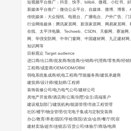
短视频平台推广：抖音、快手、bilibili、微视、小红书、
新媒体平台推广：微信公众平台、自媒体、微博、博客、AD7
传统媒体：大众报纸、电视台、广播电台、户外广告、门
行业网络媒体：腾讯家居网、新浪家居网、网易家居网、和
在线、太平洋电脑、Techweb、CSDN、天极网、赛迪网
网、华强安防网、中华门窗网、中国建材网、九正建材网
知识网等
目标观众 Target audience
进口商/出口商/批发商/制造商/分销商/代理商/零售商/经销
工程商/成套商/OEM/ODM/OBM
弱电系统集成商/机电工程商/节能服务商/建筑承建商
建筑师/设计师/规划师/工程师
装饰装修公司/电力电气公司/建材公司
房地产开发商/酒店商/公寓/别墅/业主/高端客户
建设规划部门/建筑机构/能源管理/市政工程管理
社区/楼宇/物业管理/住宅电子集成与定制安装商
办公/教育/养老/园区/学校/医院/农业/会所/餐厅/民宿
建材卖场/超市/连锁店/百货公司/体验厅/商场/电商