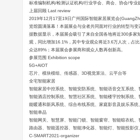
标准编制机构/检测认证机构/行业学会、商会、协会/专业
上届回顾 Last review
2019年12月17至19日广州国际智能家居展览会(GuangZhou I
览馆圆满落幕！本届展会与业者共同面对行业的转型与变
据数据显示，本届展会吸引了来自全国各地将近300多家
观，同比增加16.1%，其中专业观众将近3.6万人次，占
众达89%；本届展会参展商和观众人数再创新高。
参展范围 Exhibition scope
5G+AIOT
芯片、模块模组、传感器、3D视觉算法、云平台等
全宅智能家居
智能家居中控系统、智能安防系统、智能语音交互系统、
智能酒店控制系统、智慧社区系统、智能楼宇控制系统、
能暖通和新风系统、综合布线系统、家庭影音及娱乐系统
智能单品
智能网关、智慧屏、智能门锁、智能窗帘、智能晾衣机、
路由器、智能遥控器、智能净化器、智能灯、智能投影仪
C-SMART2021-organizer