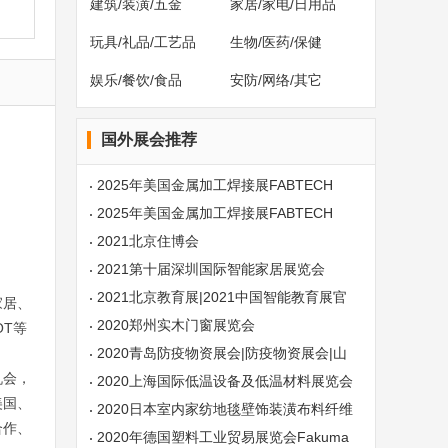
建筑/装潢/五金
家居/家电/日用品
玩具/礼品/工艺品
生物/医药/保健
娱乐/餐饮/食品
安防/网络/其它
国外展会推荐
2025年美国金属加工焊接展FABTECH
2025年美国金属加工焊接展FABTECH
2021北京住博会
2021第十届深圳国际智能家居展览会
2021北京教育展|2021中国智能教育展官
家居、
方网站
2020郑州实木门窗展览会
OT等
2020青岛防疫物资展会|防疫物资展会|山
机会，
东防疫物资展会
2020上海国际低温设备及低温材料展览会
美国、
2020日本室内家纺地毯壁饰装潢布料纤维
合作、
展览会
2020年德国塑料工业贸易展览会Fakuma