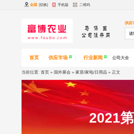
全国
[
切换
]
手机版
二维码
供应
首页
供应市场
行业新闻
公司大全
当前位置:
首页
»
国外展会
»
家居/家电/日用品
» 正文
202