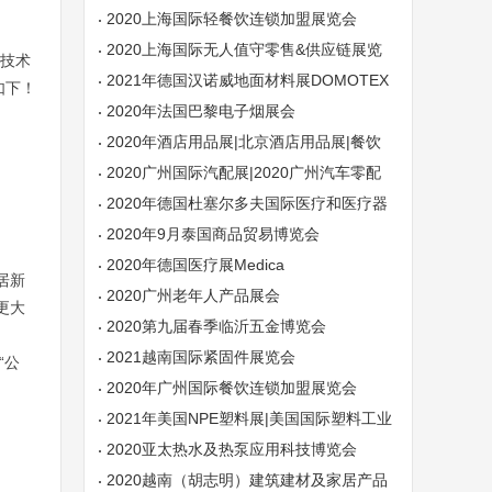
2020上海国际轻餐饮连锁加盟展览会
2020上海国际无人值守零售&供应链展览
新技术
会
2021年德国汉诺威地面材料展DOMOTEX
如下！
2020年法国巴黎电子烟展会
2020年酒店用品展|北京酒店用品展|餐饮
业展
2020广州国际汽配展|2020广州汽车零配
件展（10月）
2020年德国杜塞尔多夫国际医疗和医疗器
械博览会
2020年9月泰国商品贸易博览会
2020年德国医疗展Medica
居新
2020广州老年人产品展会
更大
2020第九届春季临沂五金博览会
2021越南国际紧固件展览会
“公
2020年广州国际餐饮连锁加盟展览会
2021年美国NPE塑料展|美国国际塑料工业
展览会NPE
2020亚太热水及热泵应用科技博览会
2020越南（胡志明）建筑建材及家居产品