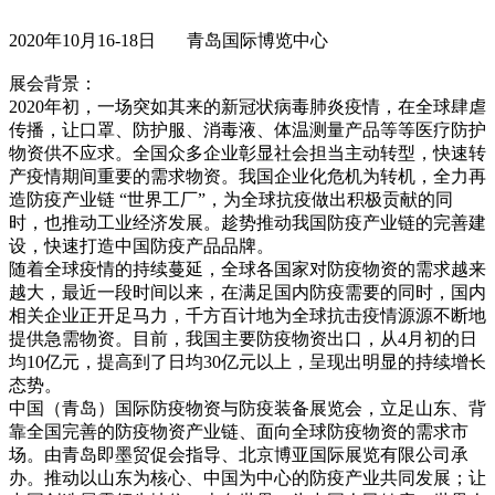
2020年10月16-18日 青岛国际博览中心
展会背景：
2020年初，一场突如其来的新冠状病毒肺炎疫情，在全球肆虐
传播，让口罩、防护服、消毒液、体温测量产品等等医疗防护
物资供不应求。全国众多企业彰显社会担当主动转型，快速转
产疫情期间重要的需求物资。我国企业化危机为转机，全力再
造防疫产业链 “世界工厂”，为全球抗疫做出积极贡献的同
时，也推动工业经济发展。趁势推动我国防疫产业链的完善建
设，快速打造中国防疫产品品牌。
随着全球疫情的持续蔓延，全球各国家对防疫物资的需求越来
越大，最近一段时间以来，在满足国内防疫需要的同时，国内
相关企业正开足马力，千方百计地为全球抗击疫情源源不断地
提供急需物资。目前，我国主要防疫物资出口，从4月初的日
均10亿元，提高到了日均30亿元以上，呈现出明显的持续增长
态势。
中国（青岛）国际防疫物资与防疫装备展览会，立足山东、背
靠全国完善的防疫物资产业链、面向全球防疫物资的需求市
场。由青岛即墨贸促会指导、北京博亚国际展览有限公司承
办。推动以山东为核心、中国为中心的防疫产业共同发展；让