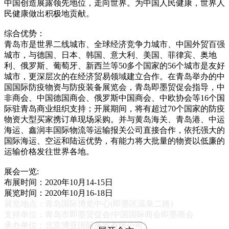
中国创造展露领先地位，走向世界。为中国人民健康，世界人
民健康做出积极地贡献。
综合优势：
青岛市是世界二线城市、全球经济竞争力城市、中国外贸百强
城市，与德国、日本、韩国、意大利、美国、菲律宾、奥地
利、俄罗斯、葡萄牙、新西兰等50多个国家的56个城市是友好
城市，更深层次的在经济贸易领域建立合作。在青岛举办的中
国国际防疫物资与防疫装备展览会，青岛即墨贸促会指导，中
非商会、中国德国商会、俄罗斯中国商会、中欧协会等16个国
际驻青岛商业组织支持；开展期间，将有超过70个国家的防疫
物资大型买家携订单现场采购。并与黄岛海关、青岛港、中运
海运、鑫润丰国际物流等运输报关公司直接合作，依托强大的
国际海运、空运和陆运优势，有能力将大批量的物资以低廉的
运输价格发往世界各地。
展会一览:
布展时间：2020年10月14-15日
展览时间：2020年10月16-18日
展览地点：青岛国际博览中心(即墨区温泉二路)
支持单位：青岛市即墨贸促会|中国国际商会即墨商会
承办单位：北京博亚国际展览有限公司