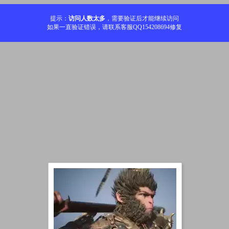
提示：
访问人数太多
，需要验证后才能继续访问
如果一直验证错误，请联系客服QQ154208694修复
加载中