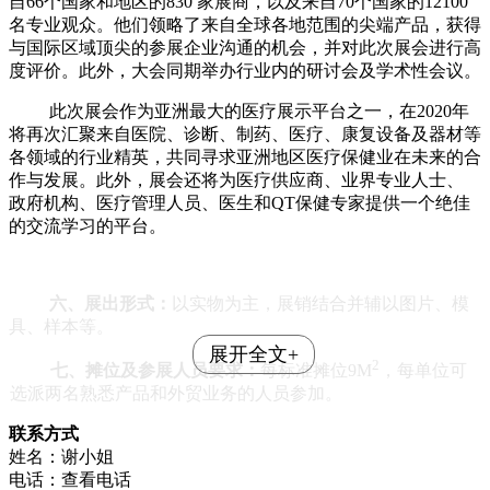
自66个国家和地区的830 家展商，以及来自70个国家的12100
名专业观众。他们领略了来自全球各地范围的尖端产品，获得
与国际区域顶尖的参展企业沟通的机会，并对此次展会进行高
度评价。此外，大会同期举办行业内的研讨会及学术性会议。
此次展会作为亚洲最大的医疗展示平台之一，在
2020
年
将再次汇聚来自医院、诊断、制药、医疗、康复设备及器材等
各领域的行业精英，共同寻求亚洲地区医疗保健业在未来的合
作与发展。此外，展会还将为医疗供应商、业界专业人士、
政府机构、医疗管理人员、医生和QT保健专家提供一个绝佳
的交流学习的平台。
六、
展出形式：
以实物为主，展销结合并辅以图片、模
具、样本等。
展开全文+
2
七、
摊位及参展人员要求：
每标准摊位
9M
，每单位可
选派两名熟悉产品和外贸业务的人员参加。
联系方式
姓名：谢小姐
电话：
查看电话