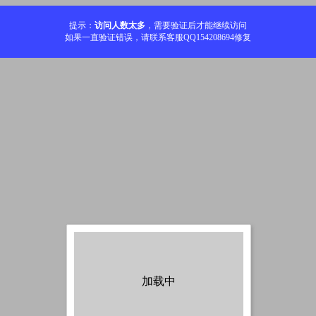
提示：
访问人数太多
，需要验证后才能继续访问
如果一直验证错误，请联系客服QQ154208694修复
加载中