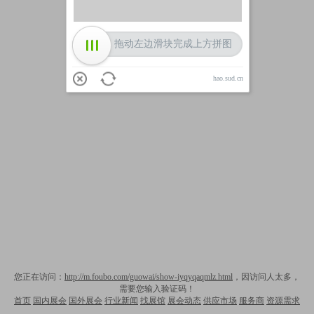
拖动左边滑块完成上方拼图
hao.sud.cn
您正在访问：
http://m.foubo.com/guowai/show-iyqyqaqmlz.html
，因访问人太多，
需要您输入验证码！
首页
国内展会
国外展会
行业新闻
找展馆
展会动态
供应市场
服务商
资源需求