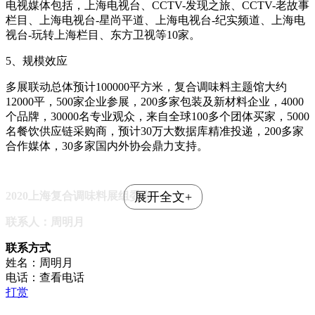
电视媒体包括，上海电视台、
CCTV-
发现之旅、
CCTV-
老故事
栏目、上海电视台
-
星尚平道、上海电视台
-
纪实频道、上海电
视台
-
玩转上海栏目、东方卫视等
10
家。
5、规模效应
多展联动总体预计
100000
平方米，复合调味料主题馆大约
12000
平，
500
家企业参展，
200
多家包装及新材料企业，
4000
个品牌，
30000
名专业观众，来自全球
100
多个团体买家，
5000
名餐饮供应链采购商，预计
30
万大数据库精准投递，
200
多家
合作媒体，
30
多家国内外协会鼎力支持。
2020
上海复合调味料展组委会
展开全文+
联系人：周明月
联系方式
姓名：周明月
电话：
查看电话
打赏