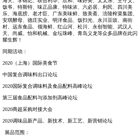
海天、李锦记、联合利华、欣和、味好美、太太乐、王守义、
饭爷、特斯特、味正品康、特味浓、六必居、利民、四川美
乐、海底捞、老才臣、广东美味鲜、致美斋、涪陵榨菜集团、
安琪酵母、德庄实业、明洋食品、饭扫光、永川豆豉、南街
村、远东食品、领海鲜、红山河、松川、永创智能、武汉人
天、尚威、怡和机械、金坛珠峰、青岛义龙等众多品牌在此闪
耀生辉！
同期活动：
2020（上海）国际美食节
中国复合调味料出口论坛
2020国际复合调味料及食品配料高峰论坛
第三届食品配料与添加剂高峰论坛
2020商超采购对接大会
2020调味品新产品、新技术、新工艺、新营销论坛
展品范围：