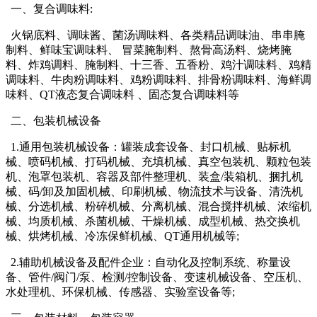
一、复合调味料
:
火锅底料、调味酱、菌汤调味料、各类精品调味油、串串腌
制料、鲜味宝调味料、 冒菜腌制料、熬骨高汤料、烧烤腌
料、炸鸡调料、腌制料、十三香、五香粉、鸡汁调味料、鸡精
调味料、牛肉粉调味料、鸡粉调味料、排骨粉调味料、海鲜调
味料、QT液态复合调味料 、固态复合调味料等
二、包装机械设备
1.通用包装机械设备：罐装成套设备、封口机械、贴标机
械、喷码机械、打码机械、充填机械、真空包装机、颗粒包装
机、泡罩包装机、容器及部件整理机、装盒
/
装箱机、捆扎机
械、码
/
卸及加固机械、印刷机械、物流技术与设备、清洗机
械、分选机械、粉碎机械、分离机械、混合搅拌机械、浓缩机
械、均质机械、杀菌机械、干燥机械、成型机械、热交换机
械、烘烤机械、冷冻保鲜机械、QT通用机械等
;
2.辅助机械设备及配件企业：自动化及控制系统、称量设
备、管件
/
阀门
/
泵、检测
/
控制设备、变速机械设备、空压机、
水处理机、环保机械、传感器、实验室设备等
;