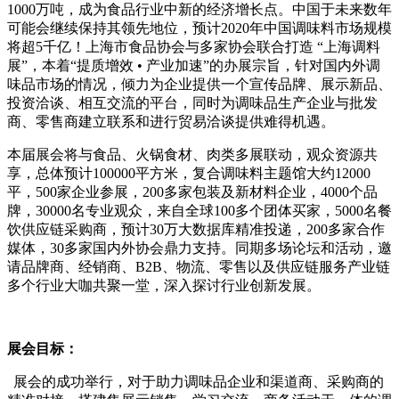
1000
万吨，成为食品行业中新的经济增长点。中国于未来数年
可能会继续保持其领先地位，预计
2020
年中国调味料市场规模
将超
5
千亿！上海市食品协会与多家协会联合打造 “上海调料
展”，本着“提质增效 • 产业加速”的办展宗旨，针对国内外调
味品市场的情况，倾力为企业提供一个宣传品牌、展示新品、
投资洽谈、相互交流的平台，同时为调味品生产企业与批发
商、零售商建立联系和进行贸易洽谈提供难得机遇。
本届展会将与食品、火锅食材、肉类多展联动，观众资源共
享，总体预计
100000
平方米，复合调味料主题馆大约
12000
平，
500
家企业参展，
200
多家包装及新材料企业，
4000
个品
牌，
30000
名专业观众，来自全球
100
多个团体买家，
5000
名餐
饮供应链采购商，预计
30
万大数据库精准投递，
200
多家合作
媒体，
30
多家国内外协会鼎力支持。同期多场论坛和活动，邀
请品牌商、经销商、
B2B
、物流、零售以及供应链服务产业链
多个行业大咖共聚一堂，深入探讨行业创新发展。
展会目标：
展会的成功举行，对于助力调味品企业和渠道商、采购商的