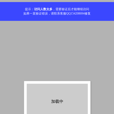
提示：
访问人数太多
，需要验证后才能继续访问
如果一直验证错误，请联系客服QQ154208694修复
加载中