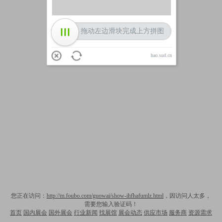
拖动左边滑块完成上方拼图
hao.sud.cn
您正在访问：
http://m.foubo.com/guowai/show-ihfhafumlz.html
，因访问人太多，
需要您输入验证码！
首页
国内展会
国外展会
行业新闻
找展馆
展会动态
供应市场
服务商
资源需求