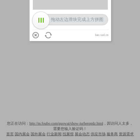
拖动左边滑块完成上方拼图
hao.sud.cn
您正在访问：
http://m.foubo.com/guowai/show-iurherqmlz.html
，因访问人太多，
需要您输入验证码！
首页
国内展会
国外展会
行业新闻
找展馆
展会动态
供应市场
服务商
资源需求