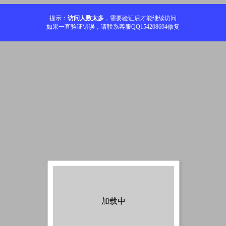
提示：
访问人数太多
，需要验证后才能继续访问
如果一直验证错误，请联系客服QQ154208694修复
加载中